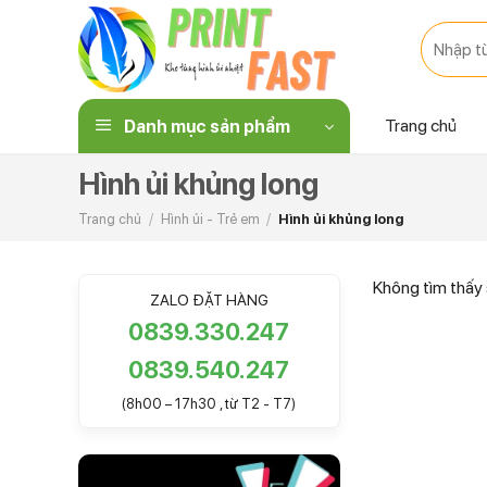
Skip
Tìm
to
kiếm:
content
Trang chủ
Danh mục sản phẩm
Hình ủi khủng long
Trang chủ
/
Hình ủi - Trẻ em
/
Hình ủi khủng long
Không tìm thấy 
ZALO ĐẶT HÀNG
0839.330.247
0839.540.247
(8h00 – 17h30 , từ T2 - T7)