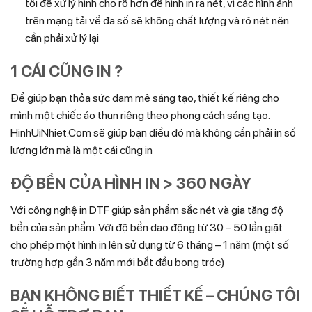
tôi để xử lý hình cho rõ hơn để hình in ra nét, vì các hình ảnh
trên mạng tải về đa số sẽ không chất lượng và rõ nét nên
cần phải xử lý lại
1 CÁI CŨNG IN ?
Để giúp bạn thỏa sức đam mê sáng tạo, thiết kế riêng cho
mình một chiếc áo thun riêng theo phong cách sáng tạo.
HinhUiNhiet.Com sẽ giúp bạn điều đó mà không cần phải in số
lượng lớn mà là một cái cũng in
ĐỘ BỀN CỦA HÌNH IN > 360 NGÀY
Với công nghệ in DTF giúp sản phẩm sắc nét và gia tăng độ
bền của sản phẩm. Với độ bền dao động từ 30 – 50 lần giặt
cho phép một hình in lên sử dụng từ 6 tháng – 1 năm (một số
trường hợp gần 3 năm mới bắt đầu bong tróc)
BẠN KHÔNG BIẾT THIẾT KẾ – CHÚNG TÔI