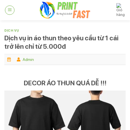
Skip
to
content
DỊCH VỤ
Dịch vụ in áo thun theo yêu cầu từ 1 cái
trở lên chỉ từ 5.000đ
Admin
DECOR ÁO THUN QUÁ DỄ !!!