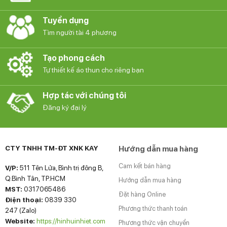
Tuyển dụng
Tìm người tài 4 phương
Tạo phong cách
Tự thiết kế áo thun cho riêng bạn
Hợp tác với chúng tôi
Đăng ký đại lý
CTY TNHH TM-ĐT XNK KAY
Hướng dẫn mua hàng
Cam kết bán hàng
V/P:
511 Tên Lửa, Bình trị đông B,
Q.Bình Tân, TP.HCM
Hướng dẫn mua hàng
MST:
0317065486
Đặt hàng Online
Điện thoại:
0839 330
Phương thức thanh toán
247 (Zalo)
Website:
https://hinhuinhiet.com
Phương thức vận chuyển