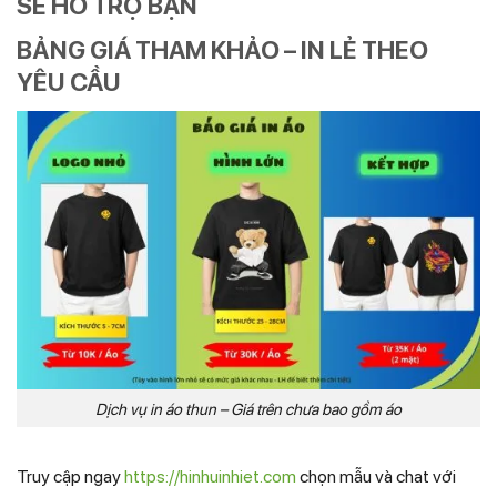
SẼ HỖ TRỢ BẠN
BẢNG GIÁ THAM KHẢO – IN LẺ THEO
YÊU CẦU
Dịch vụ in áo thun – Giá trên chưa bao gồm áo
Truy cập ngay
https://hinhuinhiet.com
chọn mẫu và chat với