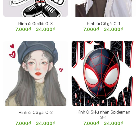
Hình ủi Graffiti G-3
Hình ủi Cô gái C-1
7.000
₫
34.000
₫
Khoảng
7.000
₫
34.000
₫
Khoảng
–
–
giá:
giá:
từ
từ
7.000₫
7.000₫
đến
đến
34.000₫
34.000
Hình ủi Siêu nhân Spiderman
Hình ủi Cô gái C-2
S-1
7.000
₫
34.000
₫
Khoảng
7.000
₫
34.000
₫
Khoảng
–
–
giá:
giá:
từ
từ
7.000₫
7.000₫