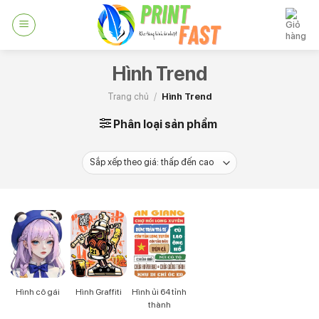
Skip
to
content
Hình Trend
Trang chủ
/
Hình Trend
Phân loại sản phẩm
Hình cô gái
Hình Graffiti
Hình ủi 64 tỉnh
thành