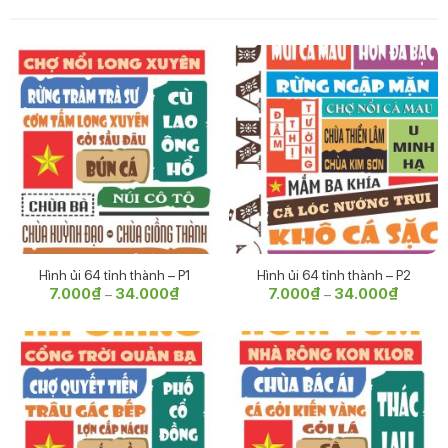
Hình ủi 64 tỉnh thành – P1
Hình ủi 64 tỉnh thành – P2
7.000
₫
34.000
₫
Khoảng
7.000
₫
34.000
₫
Khoảng
–
–
giá:
giá:
từ
từ
7.000₫
7.000₫
đến
đến
34.000₫
34.000