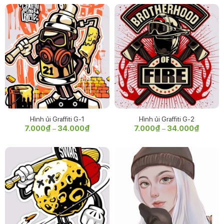
7.000₫
7.000₫
đến
đến
34.000₫
34.000
Hình ủi Graffiti G-1
Hình ủi Graffiti G-2
7.000
₫
34.000
₫
Khoảng
7.000
₫
34.000
₫
Khoảng
–
–
giá:
giá:
từ
từ
7.000₫
7.000₫
đến
đến
34.000₫
34.000