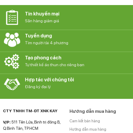
đến
đến
34.000₫
34.000
Tin khuyến mại
Săn hàng giảm giá
Tuyển dụng
Tìm người tài 4 phương
Tạo phong cách
Tự thiết kế áo thun cho riêng bạn
Hợp tác với chúng tôi
Đăng ký đại lý
CTY TNHH TM-ĐT XNK KAY
Hướng dẫn mua hàng
Cam kết bán hàng
V/P:
511 Tên Lửa, Bình trị đông B,
Q.Bình Tân, TP.HCM
Hướng dẫn mua hàng