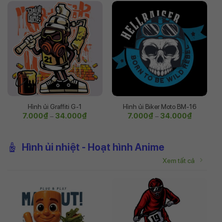
đến
đến
34.000₫
34.000₫
Hình ủi Graffiti G-1
Hình ủi Biker Moto BM-16
7.000
₫
34.000
₫
Khoảng
7.000
₫
34.000
₫
Khoảng
–
–
giá:
giá:
từ
từ
7.000₫
7.000₫
đến
đến
Hình ủi nhiệt - Hoạt hình Anime
34.000₫
34.000₫
Xem tất cả