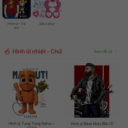
Hình ủi - Trẻ
Gấu Lotso
em
Hình ủi nhiệt - Chữ
Xem tất cả
Hình ủi Tung Tung Sahur –
Hình ủi Biker Moto BM-10