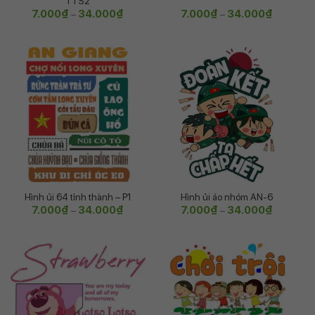
TTS2
7.000
₫
34.000
₫
Khoảng
7.000
₫
34.000
₫
Khoảng
–
–
giá:
giá:
từ
từ
7.000₫
7.000₫
đến
đến
34.000₫
34.000₫
Hình ủi 64 tỉnh thành – P1
Hình ủi áo nhóm AN-6
7.000
₫
34.000
₫
Khoảng
7.000
₫
34.000
₫
Khoảng
–
–
giá:
giá:
từ
từ
7.000₫
7.000₫
đến
đến
34.000₫
34.000₫