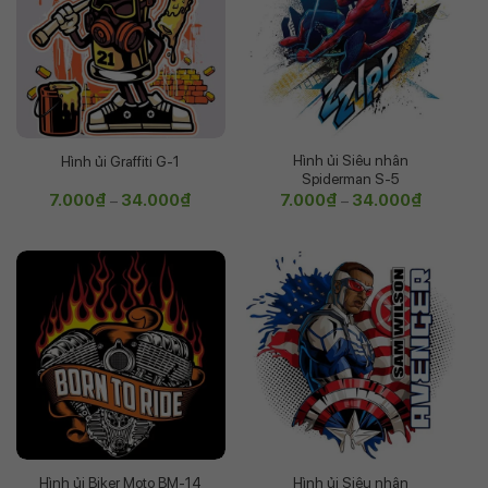
Hình ủi Siêu nhân
Hình ủi Graffiti G-1
Spiderman S-5
7.000
₫
34.000
₫
Khoảng
7.000
₫
34.000
₫
Khoảng
–
–
giá:
giá:
từ
từ
7.000₫
7.000₫
đến
đến
34.000₫
34.000₫
Hình ủi Siêu nhân
Hình ủi Biker Moto BM-14