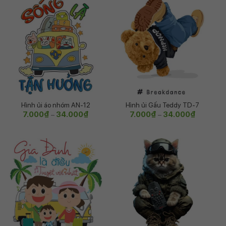
Hình ủi áo nhóm AN-12
Hình ủi Gấu Teddy TD-7
7.000
₫
34.000
₫
Khoảng
7.000
₫
34.000
₫
Khoảng
–
–
giá:
giá:
từ
từ
7.000₫
7.000₫
đến
đến
34.000₫
34.000₫