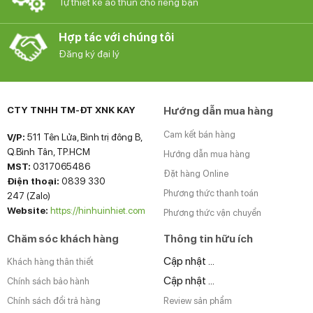
Tự thiết kế áo thun cho riêng bạn
Hợp tác với chúng tôi
Đăng ký đại lý
CTY TNHH TM-ĐT XNK KAY
Hướng dẫn mua hàng
Cam kết bán hàng
V/P:
511 Tên Lửa, Bình trị đông B,
Q.Bình Tân, TP.HCM
Hướng dẫn mua hàng
MST:
0317065486
Đặt hàng Online
Điện thoại:
0839 330
Phương thức thanh toán
247 (Zalo)
Website:
https://hinhuinhiet.com
Phương thức vận chuyển
Chăm sóc khách hàng
Thông tin hữu ích
Cập nhật ...
Khách hàng thân thiết
Cập nhật ...
Chính sách bảo hành
Chính sách đổi trả hàng
Review sản phẩm