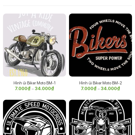
Hình ủi Biker Moto BM-1
Hình ủi Biker Moto BM-2
7.000
₫
34.000
₫
Khoảng
7.000
₫
34.000
₫
Khoảng
–
–
giá:
giá:
từ
từ
7.000₫
7.000₫
đến
đến
34.000₫
34.000