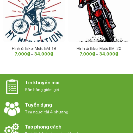
Hình ủi Biker Moto BM-19
Hình ủi Biker Moto BM-20
7.000
₫
34.000
₫
Khoảng
7.000
₫
34.000
₫
Khoảng
–
–
giá:
giá:
từ
từ
7.000₫
7.000₫
đến
đến
34.000₫
34.000
Tin khuyến mại
Săn hàng giảm giá
Tuyển dụng
Tìm người tài 4 phương
Tạo phong cách