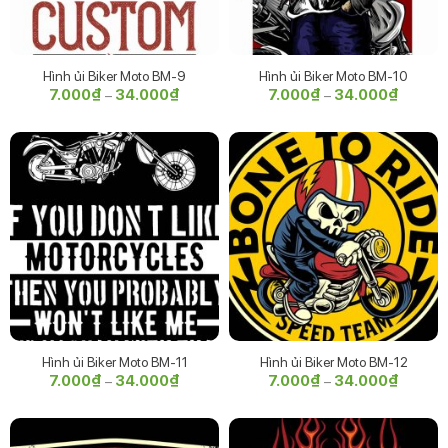
Hình ủi Biker Moto BM-9
Hình ủi Biker Moto BM-10
7.000
₫
34.000
₫
Khoảng
7.000
₫
34.000
₫
Khoảng
–
–
giá:
giá:
từ
từ
7.000₫
7.000₫
đến
đến
34.000₫
34.000
Hình ủi Biker Moto BM-11
Hình ủi Biker Moto BM-12
7.000
₫
34.000
₫
Khoảng
7.000
₫
34.000
₫
Khoảng
–
–
giá:
giá:
từ
từ
7.000₫
7.000₫
đến
đến
34.000₫
34.000