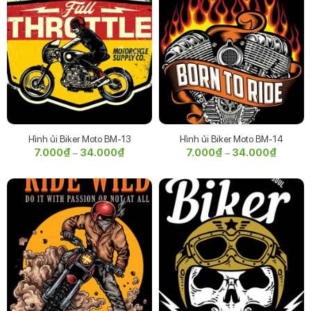
Hình ủi Biker Moto BM-13
Hình ủi Biker Moto BM-14
7.000
₫
34.000
₫
Khoảng
7.000
₫
34.000
₫
Khoảng
–
–
giá:
giá:
từ
từ
7.000₫
7.000₫
đến
đến
34.000₫
34.000