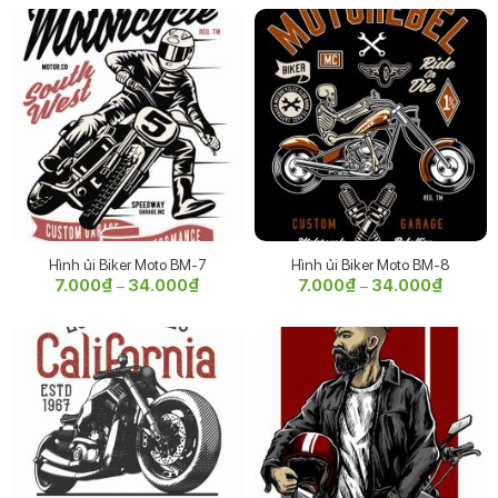
7.000₫
7.000₫
đến
đến
34.000₫
34.000
Hình ủi Biker Moto BM-7
Hình ủi Biker Moto BM-8
7.000
₫
34.000
₫
Khoảng
7.000
₫
34.000
₫
Khoảng
–
–
giá:
giá:
từ
từ
7.000₫
7.000₫
đến
đến
34.000₫
34.000