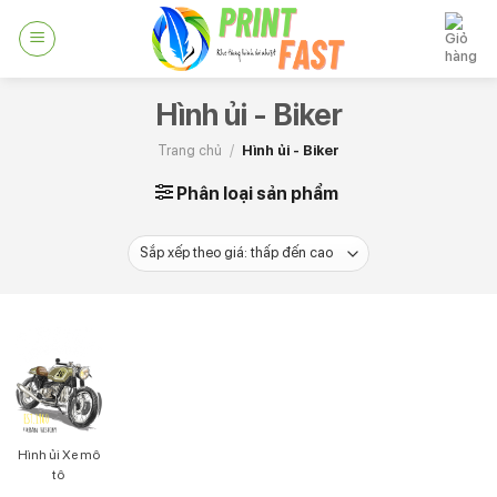
Skip
to
content
Hình ủi - Biker
Trang chủ
/
Hình ủi - Biker
Phân loại sản phẩm
Hình ủi Xe mô
tô