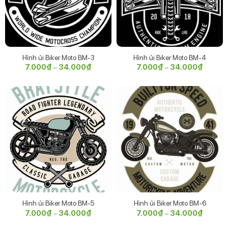
Hình ủi Biker Moto BM-3
Hình ủi Biker Moto BM-4
7.000
₫
34.000
₫
Khoảng
7.000
₫
34.000
₫
Khoảng
–
–
giá:
giá:
từ
từ
7.000₫
7.000₫
đến
đến
34.000₫
34.000
Hình ủi Biker Moto BM-5
Hình ủi Biker Moto BM-6
7.000
₫
34.000
₫
Khoảng
7.000
₫
34.000
₫
Khoảng
–
–
giá:
giá:
từ
từ