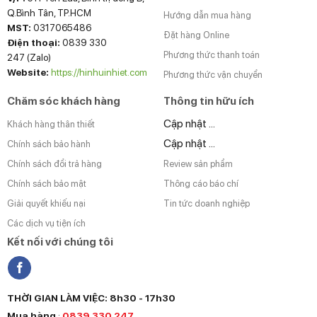
Q.Bình Tân, TP.HCM
Hướng dẫn mua hàng
MST:
0317065486
Đặt hàng Online
Điện thoại:
0839 330
Phương thức thanh toán
247 (Zalo)
Website:
https://hinhuinhiet.com
Phương thức vận chuyển
Chăm sóc khách hàng
Thông tin hữu ích
Cập nhật ...
Khách hàng thân thiết
Cập nhật ...
Chính sách bảo hành
Chính sách đổi trả hàng
Review sản phẩm
Chính sách bảo mật
Thông cáo báo chí
Giải quyết khiếu nại
Tin tức doanh nghiệp
Các dịch vụ tiện ích
Kết nối với chúng tôi
THỜI GIAN LÀM VIỆC: 8h30 - 17h30
Mua hàng
:
0839 330 247