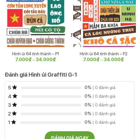
Hình ủi 64 tỉnh thành – P1
Hình ủi 64 tỉnh thành – P2
7.000
₫
34.000
₫
Khoảng
7.000
₫
34.000
₫
Khoảng
–
–
giá:
giá:
từ
từ
7.000₫
7.000₫
Đánh giá Hình ủi Graffiti G-1
đến
đến
34.000₫
34.000
5
0%
| 0 đánh giá
4
0%
| 0 đánh giá
3
0%
| 0 đánh giá
2
0%
| 0 đánh giá
1
0%
| 0 đánh giá
ĐÁNH GIÁ NGAY