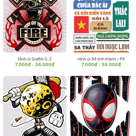
Hình ủi Graffiti G-2
Hình ủi 64 tỉnh thành – P4
7.000
₫
34.000
₫
Khoảng
7.000
₫
34.000
₫
Khoảng
–
–
giá:
giá:
từ
từ
7.000₫
7.000₫
đến
đến
34.000₫
34.000