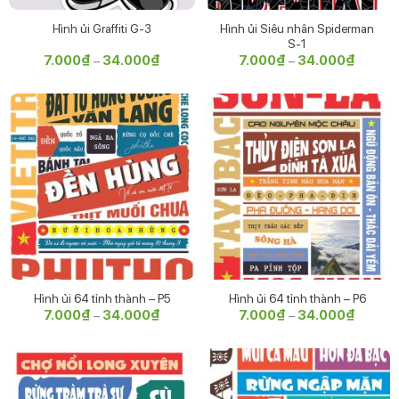
Hình ủi Siêu nhân Spiderman
Hình ủi Graffiti G-3
S-1
7.000
₫
34.000
₫
Khoảng
7.000
₫
34.000
₫
Khoảng
–
–
giá:
giá:
từ
từ
7.000₫
7.000₫
đến
đến
34.000₫
34.000
Hình ủi 64 tỉnh thành – P5
Hình ủi 64 tỉnh thành – P6
7.000
₫
34.000
₫
Khoảng
7.000
₫
34.000
₫
Khoảng
–
–
giá:
giá:
từ
từ
7.000₫
7.000₫
đến
đến
34.000₫
34.000