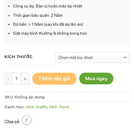
Công cụ ép: Bàn ủi hoặc máy ép nhiệt
Thời gian bảo quản: 2 Năm
Độ bền: > 1 Năm (sau khi đã ép lên áo)
Giặt máy bình thường & không bong tróc
KÍCH THƯỚC
Hình ủi Graffiti G-1 số lượng
Thêm vào giỏ
Mua ngay
SKU:
Không áp dụng
Danh mục:
Hình Graffiti
,
Hình Trend
Chia sẻ: