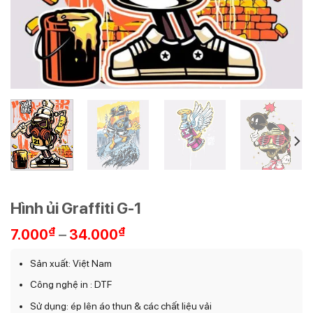
Hình ủi Graffiti G-1
Khoảng
₫
–
₫
7.000
34.000
giá:
từ
Sản xuất: Việt Nam
7.000₫
Công nghệ in : DTF
đến
34.000₫
Sử dụng: ép lên áo thun & các chất liệu vải