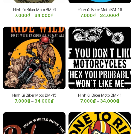
Hình ủi Biker Moto BM-6
Hình ủi Biker Moto BM-16
7.000
₫
34.000
₫
Khoảng
7.000
₫
34.000
₫
Khoảng
–
–
giá:
giá:
từ
từ
7.000₫
7.000₫
đến
đến
34.000₫
34.000
Hình ủi Biker Moto BM-15
Hình ủi Biker Moto BM-11
7.000
₫
34.000
₫
Khoảng
7.000
₫
34.000
₫
Khoảng
–
–
giá:
giá:
từ
từ
7.000₫
7.000₫
đến
đến
34.000₫
34.000