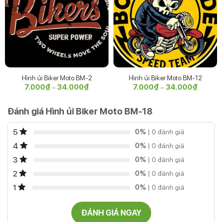
Hình ủi Biker Moto BM-2
Hình ủi Biker Moto BM-12
7.000
₫
34.000
₫
Khoảng
7.000
₫
34.000
₫
Khoảng
–
–
giá:
giá:
từ
từ
7.000₫
7.000₫
Đánh giá Hình ủi Biker Moto BM-18
đến
đến
34.000₫
34.000
5
0%
| 0 đánh giá
4
0%
| 0 đánh giá
3
0%
| 0 đánh giá
2
0%
| 0 đánh giá
1
0%
| 0 đánh giá
ĐÁNH GIÁ NGAY