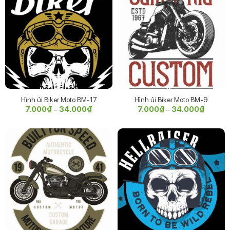
Hình ủi Biker Moto BM-17
Hình ủi Biker Moto BM-9
7.000
₫
34.000
₫
Khoảng
7.000
₫
34.000
₫
Khoảng
–
–
giá:
giá:
từ
từ
7.000₫
7.000₫
đến
đến
34.000₫
34.000