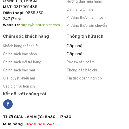
Q.Bình Tân, TP.HCM
Hướng dẫn mua hàng
MST:
0317065486
Đặt hàng Online
Điện thoại:
0839 330
Phương thức thanh toán
247 (Zalo)
Website:
https://hinhuinhiet.com
Phương thức vận chuyển
Chăm sóc khách hàng
Thông tin hữu ích
Cập nhật ...
Khách hàng thân thiết
Cập nhật ...
Chính sách bảo hành
Chính sách đổi trả hàng
Review sản phẩm
Chính sách bảo mật
Thông cáo báo chí
Giải quyết khiếu nại
Tin tức doanh nghiệp
Các dịch vụ tiện ích
Kết nối với chúng tôi
THỜI GIAN LÀM VIỆC: 8h30 - 17h30
Mua hàng
:
0839 330 247