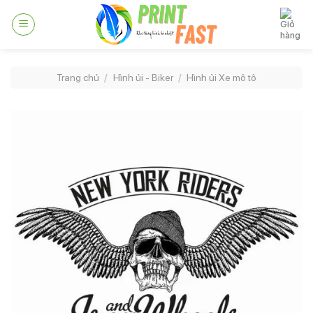
Skip
to
content
Trang chủ
/
Hình ủi - Biker
/
Hình ủi Xe mô tô