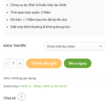
Công cụ ép: Bàn ủi hoặc máy ép nhiệt
Thời gian bảo quản: 2 Năm
Độ bền: > 1 Năm (sau khi đã ép lên áo)
Giặt máy bình thường & không bong tróc
KÍCH THƯỚC
Hình ủi Biker Moto BM-18 số lượng
Thêm vào giỏ
Mua ngay
SKU:
Không áp dụng
Danh mục:
Hình ủi - Biker
,
Hình ủi Xe mô tô
Chia sẻ: