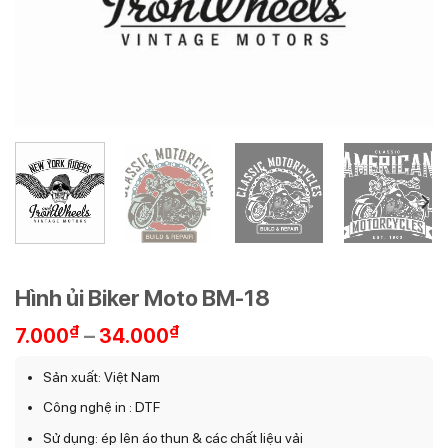
Hình ủi Biker Moto BM-18
Khoảng
₫
–
₫
7.000
34.000
giá:
từ
Sản xuất: Việt Nam
7.000₫
Công nghệ in : DTF
đến
34.000₫
Sử dụng: ép lên áo thun & các chất liệu vải