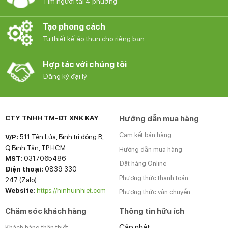
Tìm người tài 4 phương
Tạo phong cách
Tự thiết kế áo thun cho riêng bạn
Hợp tác với chúng tôi
Đăng ký đại lý
CTY TNHH TM-ĐT XNK KAY
Hướng dẫn mua hàng
Cam kết bán hàng
V/P:
511 Tên Lửa, Bình trị đông B,
Q.Bình Tân, TP.HCM
Hướng dẫn mua hàng
MST:
0317065486
Đặt hàng Online
Điện thoại:
0839 330
Phương thức thanh toán
247 (Zalo)
Website:
https://hinhuinhiet.com
Phương thức vận chuyển
Chăm sóc khách hàng
Thông tin hữu ích
Cập nhật ...
Khách hàng thân thiết