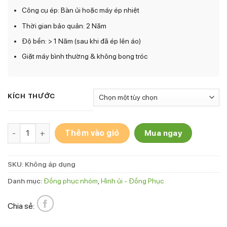
Công cụ ép: Bàn ủi hoặc máy ép nhiệt
Thời gian bảo quản: 2 Năm
Độ bền: > 1 Năm (sau khi đã ép lên áo)
Giặt máy bình thường & không bong tróc
KÍCH THƯỚC
Hình ủi áo nhóm AN-1 số lượng
Thêm vào giỏ
Mua ngay
SKU:
Không áp dụng
Danh mục:
Đồng phục nhóm
,
Hình ủi - Đồng Phục
Chia sẻ: