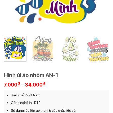
Hình ủi áo nhóm AN-1
Khoảng
₫
–
₫
7.000
34.000
giá:
từ
Sản xuất: Việt Nam
7.000₫
Công nghệ in : DTF
đến
34.000₫
Sử dụng: ép lên áo thun & các chất liệu vải