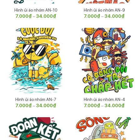
Hình ủi áo nhóm AN-10
Hình ủi áo nhóm AN-9
7.000
₫
34.000
₫
Khoảng
7.000
₫
34.000
₫
Khoảng
–
–
giá:
giá:
từ
từ
7.000₫
7.000₫
đến
đến
34.000₫
34.000
Hình ủi áo nhóm AN-7
Hình ủi áo nhóm AN-4
7.000
₫
34.000
₫
Khoảng
7.000
₫
34.000
₫
Khoảng
–
–
giá:
giá:
từ
từ
7.000₫
7.000₫
đến
đến
34.000₫
34.000