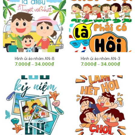
Hình ủi áo nhóm AN-8
Hình ủi áo nhóm AN-3
7.000
₫
34.000
₫
Khoảng
7.000
₫
34.000
₫
Khoảng
–
–
giá:
giá:
từ
từ
7.000₫
7.000₫
đến
đến
34.000₫
34.000