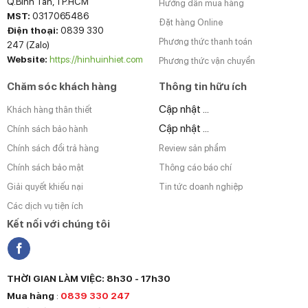
Q.Bình Tân, TP.HCM
Hướng dẫn mua hàng
MST:
0317065486
Đặt hàng Online
Điện thoại:
0839 330
Phương thức thanh toán
247 (Zalo)
Website:
https://hinhuinhiet.com
Phương thức vận chuyển
Chăm sóc khách hàng
Thông tin hữu ích
Cập nhật ...
Khách hàng thân thiết
Cập nhật ...
Chính sách bảo hành
Chính sách đổi trả hàng
Review sản phẩm
Chính sách bảo mật
Thông cáo báo chí
Giải quyết khiếu nại
Tin tức doanh nghiệp
Các dịch vụ tiện ích
Kết nối với chúng tôi
THỜI GIAN LÀM VIỆC: 8h30 - 17h30
Mua hàng
:
0839 330 247