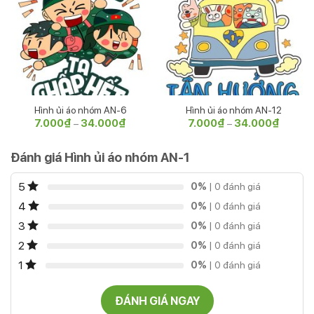
Hình ủi áo nhóm AN-6
Hình ủi áo nhóm AN-12
7.000
₫
34.000
₫
Khoảng
7.000
₫
34.000
₫
Khoảng
–
–
giá:
giá:
từ
từ
7.000₫
7.000₫
Đánh giá Hình ủi áo nhóm AN-1
đến
đến
34.000₫
34.000
5
0%
| 0 đánh giá
4
0%
| 0 đánh giá
3
0%
| 0 đánh giá
2
0%
| 0 đánh giá
1
0%
| 0 đánh giá
ĐÁNH GIÁ NGAY