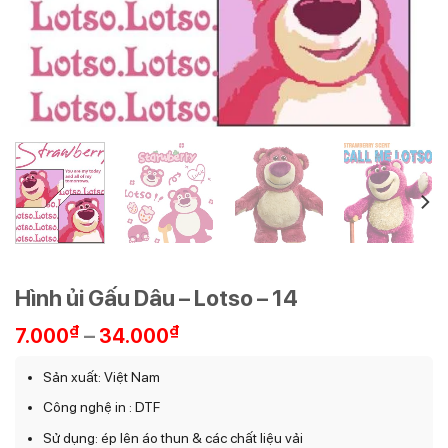
Hình ủi Gấu Dâu – Lotso – 14
Khoảng
₫
–
₫
7.000
34.000
giá:
từ
Sản xuất: Việt Nam
7.000₫
Công nghệ in : DTF
đến
34.000₫
Sử dụng: ép lên áo thun & các chất liệu vải