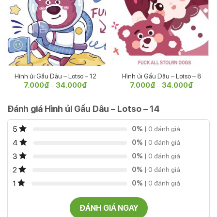
Hình ủi Gấu Dâu – Lotso – 12
Hình ủi Gấu Dâu – Lotso – 8
7.000
₫
34.000
₫
Khoảng
7.000
₫
34.000
₫
Khoảng
–
–
giá:
giá:
từ
từ
7.000₫
7.000₫
Đánh giá Hình ủi Gấu Dâu – Lotso – 14
đến
đến
34.000₫
34.000
5
0%
| 0 đánh giá
4
0%
| 0 đánh giá
3
0%
| 0 đánh giá
2
0%
| 0 đánh giá
1
0%
| 0 đánh giá
ĐÁNH GIÁ NGAY