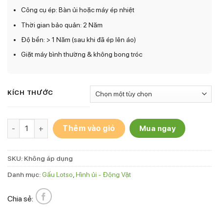
Công cụ ép: Bàn ủi hoặc máy ép nhiệt
Thời gian bảo quản: 2 Năm
Độ bền: > 1 Năm (sau khi đã ép lên áo)
Giặt máy bình thường & không bong tróc
KÍCH THƯỚC
Hình ủi Gấu Dâu - Lotso - 14 số lượng
Thêm vào giỏ
Mua ngay
SKU:
Không áp dụng
Danh mục:
Gấu Lotso
,
Hình ủi - Động Vật
Chia sẻ: