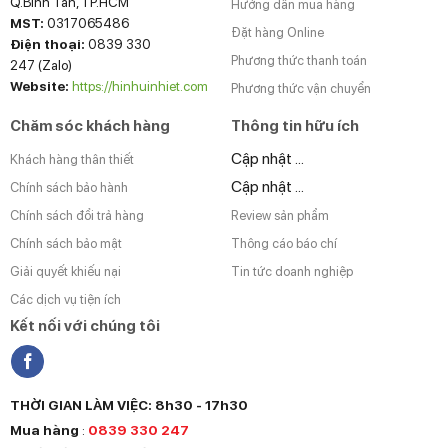
Q.Bình Tân, TP.HCM
Hướng dẫn mua hàng
MST:
0317065486
Đặt hàng Online
Điện thoại:
0839 330
Phương thức thanh toán
247 (Zalo)
Website:
https://hinhuinhiet.com
Phương thức vận chuyển
Chăm sóc khách hàng
Thông tin hữu ích
Cập nhật ...
Khách hàng thân thiết
Cập nhật ...
Chính sách bảo hành
Chính sách đổi trả hàng
Review sản phẩm
Chính sách bảo mật
Thông cáo báo chí
Giải quyết khiếu nại
Tin tức doanh nghiệp
Các dịch vụ tiện ích
Kết nối với chúng tôi
THỜI GIAN LÀM VIỆC: 8h30 - 17h30
Mua hàng
:
0839 330 247