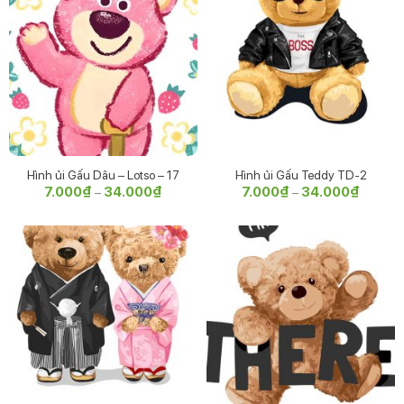
Hình ủi Gấu Dâu – Lotso – 17
Hình ủi Gấu Teddy TD-2
7.000
₫
34.000
₫
Khoảng
7.000
₫
34.000
₫
Khoảng
–
–
giá:
giá:
từ
từ
7.000₫
7.000₫
đến
đến
34.000₫
34.000