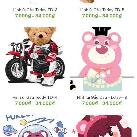
Hình ủi Gấu Teddy TD-3
Hình ủi Gấu Teddy TD-5
7.000
₫
34.000
₫
Khoảng
7.000
₫
34.000
₫
Khoảng
–
–
giá:
giá:
từ
từ
7.000₫
7.000₫
đến
đến
34.000₫
34.000
Hình ủi Gấu Teddy TD-4
Hình ủi Gấu Dâu – Lotso – 9
7.000
₫
34.000
₫
Khoảng
7.000
₫
34.000
₫
Khoảng
–
–
giá:
giá:
từ
từ
7.000₫
7.000₫
đến
đến
34.000₫
34.000