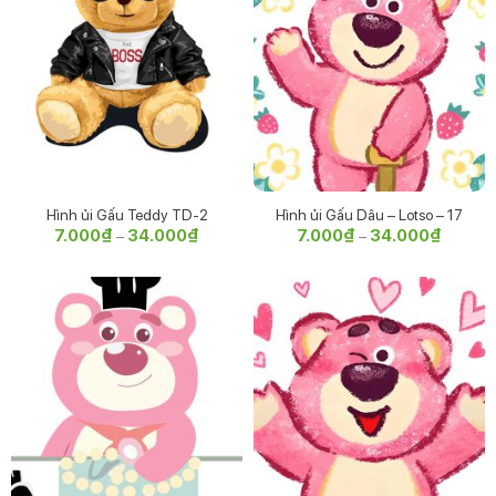
Hình ủi Gấu Teddy TD-2
Hình ủi Gấu Dâu – Lotso – 17
7.000
₫
34.000
₫
Khoảng
7.000
₫
34.000
₫
Khoảng
–
–
giá:
giá:
từ
từ
7.000₫
7.000₫
đến
đến
34.000₫
34.000