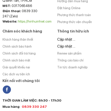
Q.Bình Tân, TP.HCM
Hướng dẫn mua hàng
MST:
0317065486
Đặt hàng Online
Điện thoại:
0839 330
Phương thức thanh toán
247 (Zalo)
Website:
https://hinhuinhiet.com
Phương thức vận chuyển
Chăm sóc khách hàng
Thông tin hữu ích
Cập nhật ...
Khách hàng thân thiết
Cập nhật ...
Chính sách bảo hành
Chính sách đổi trả hàng
Review sản phẩm
Chính sách bảo mật
Thông cáo báo chí
Giải quyết khiếu nại
Tin tức doanh nghiệp
Các dịch vụ tiện ích
Kết nối với chúng tôi
THỜI GIAN LÀM VIỆC: 8h30 - 17h30
Mua hàng
:
0839 330 247