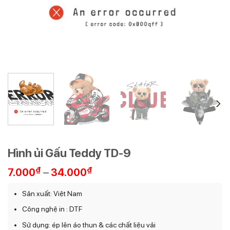
Hình ủi Gấu Teddy TD-9
Khoảng
₫
–
₫
7.000
34.000
giá:
từ
Sản xuất: Việt Nam
7.000₫
Công nghệ in : DTF
đến
34.000₫
Sử dụng: ép lên áo thun & các chất liệu vải