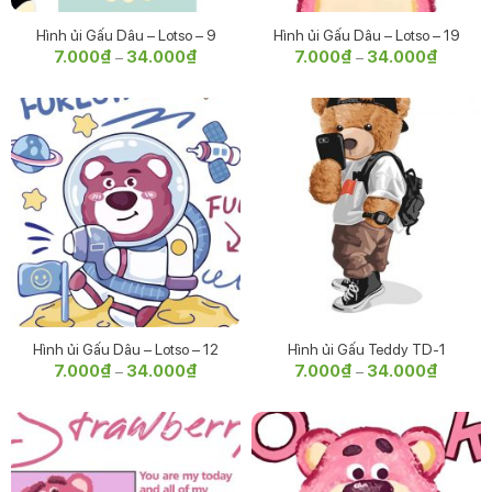
Hình ủi Gấu Dâu – Lotso – 9
Hình ủi Gấu Dâu – Lotso – 19
7.000
₫
34.000
₫
Khoảng
7.000
₫
34.000
₫
Khoảng
–
–
giá:
giá:
từ
từ
7.000₫
7.000₫
đến
đến
34.000₫
34.000
Hình ủi Gấu Dâu – Lotso – 12
Hình ủi Gấu Teddy TD-1
7.000
₫
34.000
₫
Khoảng
7.000
₫
34.000
₫
Khoảng
–
–
giá:
giá:
từ
từ
7.000₫
7.000₫
đến
đến
34.000₫
34.000