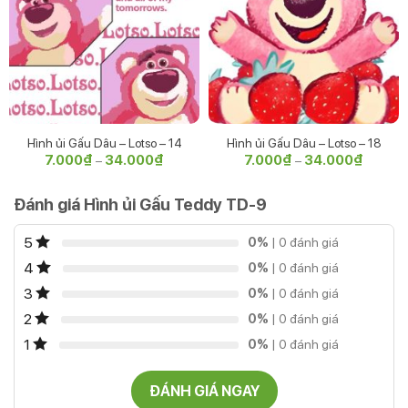
Hình ủi Gấu Dâu – Lotso – 14
Hình ủi Gấu Dâu – Lotso – 18
7.000
₫
34.000
₫
Khoảng
7.000
₫
34.000
₫
Khoảng
–
–
giá:
giá:
từ
từ
7.000₫
7.000₫
Đánh giá Hình ủi Gấu Teddy TD-9
đến
đến
34.000₫
34.000
5
0%
| 0 đánh giá
4
0%
| 0 đánh giá
3
0%
| 0 đánh giá
2
0%
| 0 đánh giá
1
0%
| 0 đánh giá
ĐÁNH GIÁ NGAY