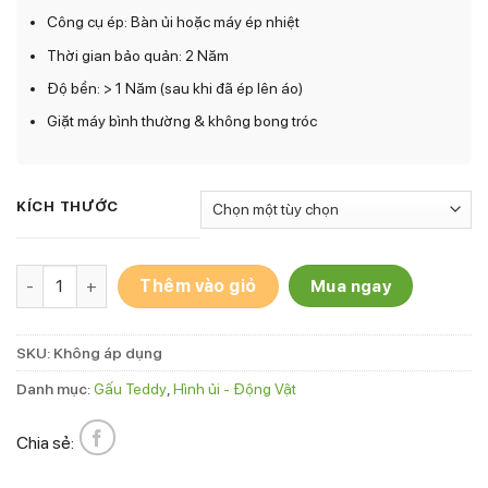
Công cụ ép: Bàn ủi hoặc máy ép nhiệt
Thời gian bảo quản: 2 Năm
Độ bền: > 1 Năm (sau khi đã ép lên áo)
Giặt máy bình thường & không bong tróc
KÍCH THƯỚC
Hình ủi Gấu Teddy TD-9 số lượng
Thêm vào giỏ
Mua ngay
SKU:
Không áp dụng
Danh mục:
Gấu Teddy
,
Hình ủi - Động Vật
Chia sẻ: