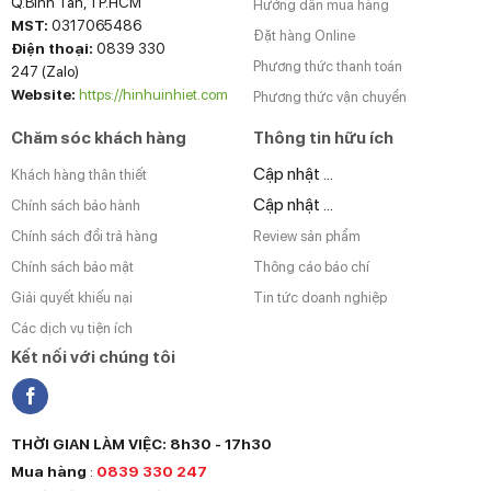
Q.Bình Tân, TP.HCM
Hướng dẫn mua hàng
MST:
0317065486
Đặt hàng Online
Điện thoại:
0839 330
Phương thức thanh toán
247 (Zalo)
Website:
https://hinhuinhiet.com
Phương thức vận chuyển
Chăm sóc khách hàng
Thông tin hữu ích
Cập nhật ...
Khách hàng thân thiết
Cập nhật ...
Chính sách bảo hành
Chính sách đổi trả hàng
Review sản phẩm
Chính sách bảo mật
Thông cáo báo chí
Giải quyết khiếu nại
Tin tức doanh nghiệp
Các dịch vụ tiện ích
Kết nối với chúng tôi
THỜI GIAN LÀM VIỆC: 8h30 - 17h30
Mua hàng
:
0839 330 247