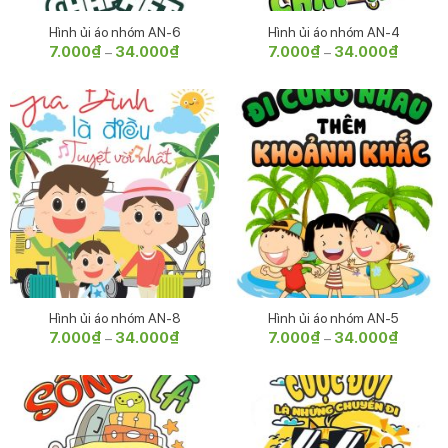
Hình ủi áo nhóm AN-6
Hình ủi áo nhóm AN-4
7.000
₫
34.000
₫
Khoảng
7.000
₫
34.000
₫
Khoảng
–
–
giá:
giá:
từ
từ
7.000₫
7.000₫
đến
đến
34.000₫
34.000
Hình ủi áo nhóm AN-8
Hình ủi áo nhóm AN-5
7.000
₫
34.000
₫
Khoảng
7.000
₫
34.000
₫
Khoảng
–
–
giá:
giá:
từ
từ
7.000₫
7.000₫
đến
đến
34.000₫
34.000