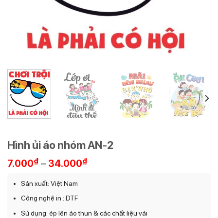
Hình ủi áo nhóm AN-2
Khoảng
₫
–
₫
7.000
34.000
giá:
từ
Sản xuất: Việt Nam
7.000₫
Công nghệ in : DTF
đến
34.000₫
Sử dụng: ép lên áo thun & các chất liệu vải