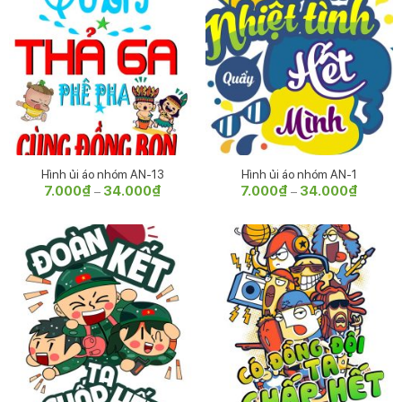
Hình ủi áo nhóm AN-13
Hình ủi áo nhóm AN-1
7.000
₫
34.000
₫
Khoảng
7.000
₫
34.000
₫
Khoảng
–
–
giá:
giá:
từ
từ
7.000₫
7.000₫
đến
đến
34.000₫
34.000