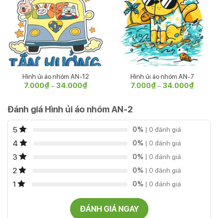
Hình ủi áo nhóm AN-12
Hình ủi áo nhóm AN-7
7.000
₫
34.000
₫
Khoảng
7.000
₫
34.000
₫
Khoảng
–
–
giá:
giá:
từ
từ
7.000₫
7.000₫
Đánh giá Hình ủi áo nhóm AN-2
đến
đến
34.000₫
34.000
5
0%
| 0 đánh giá
4
0%
| 0 đánh giá
3
0%
| 0 đánh giá
2
0%
| 0 đánh giá
1
0%
| 0 đánh giá
ĐÁNH GIÁ NGAY