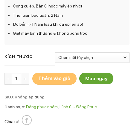
Công cụ ép: Bàn ủi hoặc máy ép nhiệt
Thời gian bảo quản: 2 Năm
Độ bền: > 1 Năm (sau khi đã ép lên áo)
Giặt máy bình thường & không bong tróc
KÍCH THƯỚC
Hình ủi áo nhóm AN-2 số lượng
Thêm vào giỏ
Mua ngay
SKU:
Không áp dụng
Danh mục:
Đồng phục nhóm
,
Hình ủi - Đồng Phục
Chia sẻ: