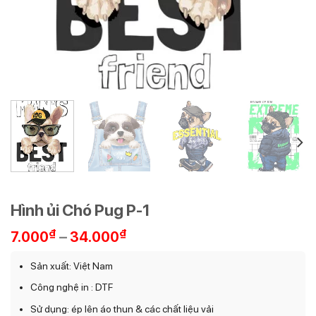
Hình ủi Chó Pug P-1
Khoảng
₫
–
₫
7.000
34.000
giá:
từ
Sản xuất: Việt Nam
7.000₫
Công nghệ in : DTF
đến
34.000₫
Sử dụng: ép lên áo thun & các chất liệu vải