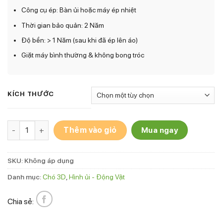
Công cụ ép: Bàn ủi hoặc máy ép nhiệt
Thời gian bảo quản: 2 Năm
Độ bền: > 1 Năm (sau khi đã ép lên áo)
Giặt máy bình thường & không bong tróc
KÍCH THƯỚC
Hình ủi Chó Pug P-1 số lượng
Thêm vào giỏ
Mua ngay
SKU:
Không áp dụng
Danh mục:
Chó 3D
,
Hình ủi - Động Vật
Chia sẻ: