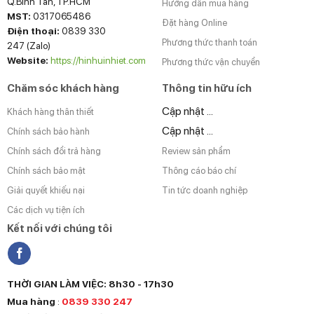
Q.Bình Tân, TP.HCM
Hướng dẫn mua hàng
MST:
0317065486
Đặt hàng Online
Điện thoại:
0839 330
Phương thức thanh toán
247 (Zalo)
Website:
https://hinhuinhiet.com
Phương thức vận chuyển
Chăm sóc khách hàng
Thông tin hữu ích
Cập nhật ...
Khách hàng thân thiết
Cập nhật ...
Chính sách bảo hành
Chính sách đổi trả hàng
Review sản phẩm
Chính sách bảo mật
Thông cáo báo chí
Giải quyết khiếu nại
Tin tức doanh nghiệp
Các dịch vụ tiện ích
Kết nối với chúng tôi
THỜI GIAN LÀM VIỆC: 8h30 - 17h30
Mua hàng
:
0839 330 247