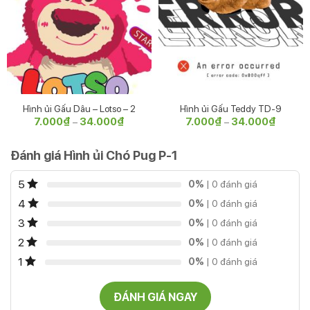
Hình ủi Gấu Dâu – Lotso – 2
Hình ủi Gấu Teddy TD-9
7.000
₫
34.000
₫
Khoảng
7.000
₫
34.000
₫
Khoảng
–
–
giá:
giá:
từ
từ
7.000₫
7.000₫
Đánh giá Hình ủi Chó Pug P-1
đến
đến
34.000₫
34.000
5
0%
| 0 đánh giá
4
0%
| 0 đánh giá
3
0%
| 0 đánh giá
2
0%
| 0 đánh giá
1
0%
| 0 đánh giá
ĐÁNH GIÁ NGAY