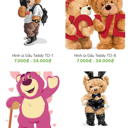
Hình ủi Gấu Teddy TD-1
Hình ủi Gấu Teddy TD-8
7.000
₫
34.000
₫
Khoảng
7.000
₫
34.000
₫
Khoảng
–
–
giá:
giá:
từ
từ
7.000₫
7.000₫
đến
đến
34.000₫
34.000