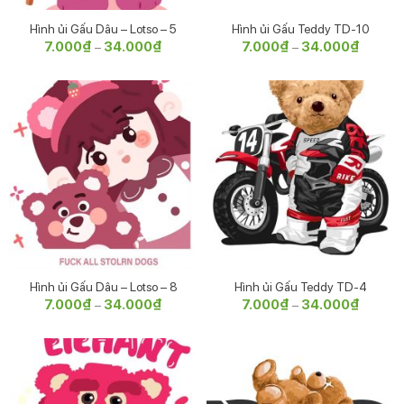
Hình ủi Gấu Dâu – Lotso – 5
Hình ủi Gấu Teddy TD-10
7.000
₫
34.000
₫
Khoảng
7.000
₫
34.000
₫
Khoảng
–
–
giá:
giá:
từ
từ
7.000₫
7.000₫
đến
đến
34.000₫
34.000
Hình ủi Gấu Dâu – Lotso – 8
Hình ủi Gấu Teddy TD-4
7.000
₫
34.000
₫
Khoảng
7.000
₫
34.000
₫
Khoảng
–
–
giá:
giá:
từ
từ
7.000₫
7.000₫
đến
đến
34.000₫
34.000